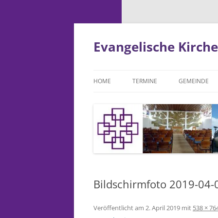
Zum
Inhalt
springen
Evangelische Kirc
HOME
TERMINE
GEMEINDE
BABYCLUB
BAUAUSSCHU
BESUCHSDIE
BILDUNGSAU
Bildschirmfoto 2019-04-
„BOTE“ REDA
CHRONIK DE
Veröffentlicht am
2. April 2019
mit
538 × 76