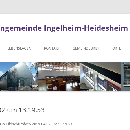
hengemeinde Ingelheim-Heidesheim
LEBENSLAGEN
KONTAKT
GEMEINDEBRIEF
ORTE
BESTATTUNG
KIRCHENVORSTAND
BOTE AKTUELL
FESTE FE
SS
KONFIRMATION
GEMEINDESEKRETÄRIN
BOTE VORHERGEHENDE
DIE KIRCH
AUSGABEN
NST
TAUFE
KÜSTERIN
ZOAR
SSCHUSS
TRAUUNG
IMPRESSUM
02 um 13.19.53
KTION
MITGLIED WERDEN
DATENSCHUTZ
R KIRCHENGEMEINDE
4
in
Bildschirmfoto 2019-04-02 um 13.19.53
.