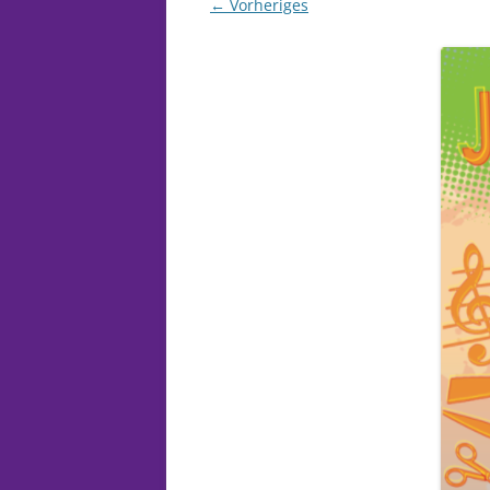
← Vorheriges
DOKUMENTE 
FESTAUSSCH
HANDARBEITS
JUNGSCHAR
KIRCHE UND 
ÖKUMENE
WELTLADEN