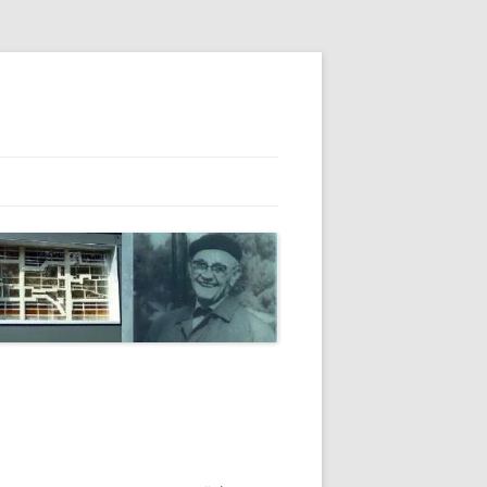
IERN – RÄUMLICHKEIT
E IN 360°