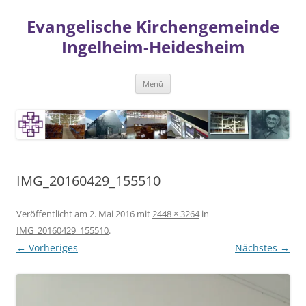
Zum
Inhalt
Evangelische Kirchengemeinde
springen
Ingelheim-Heidesheim
Menü
IMG_20160429_155510
Veröffentlicht am
2. Mai 2016
mit
2448 × 3264
in
IMG_20160429_155510
.
← Vorheriges
Nächstes →