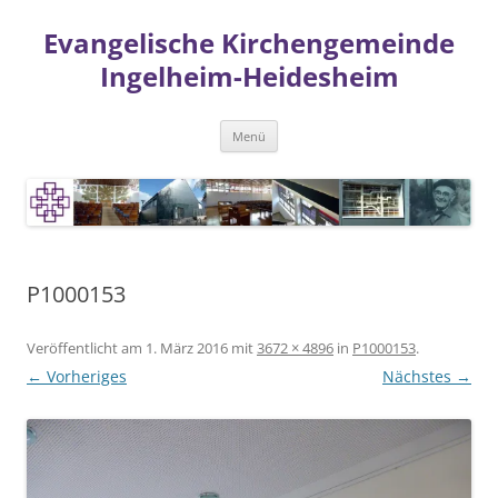
Zum
Inhalt
Evangelische Kirchengemeinde
springen
Ingelheim-Heidesheim
Menü
P1000153
Veröffentlicht am
1. März 2016
mit
3672 × 4896
in
P1000153
.
← Vorheriges
Nächstes →