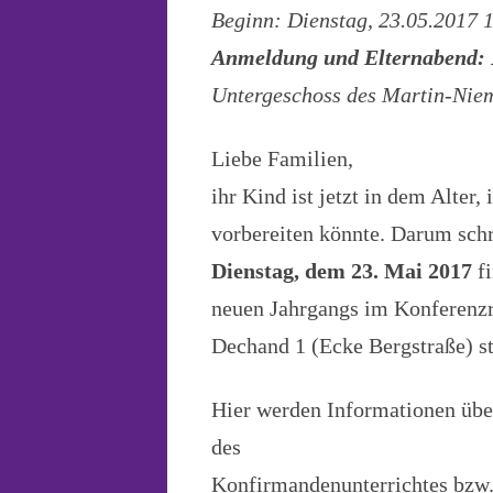
DOKUMENTE 
Beginn: Dienstag, 23.05.2017 
FESTAUSSCH
Anmeldung und Elternabend: 
Untergeschoss des Martin-Nie
HANDARBEITS
JUNGSCHAR
Liebe Familien,
KIRCHE UND 
ihr Kind ist jetzt in dem Alter,
vorbereiten könnte. Darum sch
ÖKUMENE
Dienstag, dem 23. Mai 2017
fi
WELTLADEN
neuen Jahrgangs im Konferenz
Dechand 1 (Ecke Bergstraße) st
Hier werden Informationen über
des
Konfirmandenunterrichtes bzw.