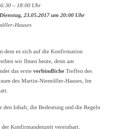
AUS DER GEMEINDE
16:30 – 18:00 Uhr
USS
Dienstag, 23.05.2017 um 20:00 Uhr
möller-Hauses
KREIS
MUSIK
 in dem es sich auf die Konfirmation
reiben wir Ihnen heute, denn am
ndet das erste
verbindliche
Treffen des
raum des Martin-Niemöller-Hauses, Im
att.
 den Inhalt, die Bedeutung und die Regeln
 der Konfirmandenzeit vereinbart.