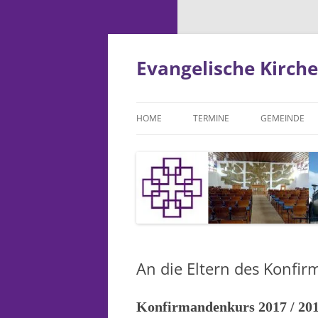
Zum
Inhalt
springen
Evangelische Kirc
HOME
TERMINE
GEMEINDE
BABYCLUB
BAUAUSSCHU
BESUCHSDIE
BILDUNGSAU
An die Eltern des Konfi
„BOTE“ REDA
CHRONIK DE
Konfirmandenkurs 2017 / 20