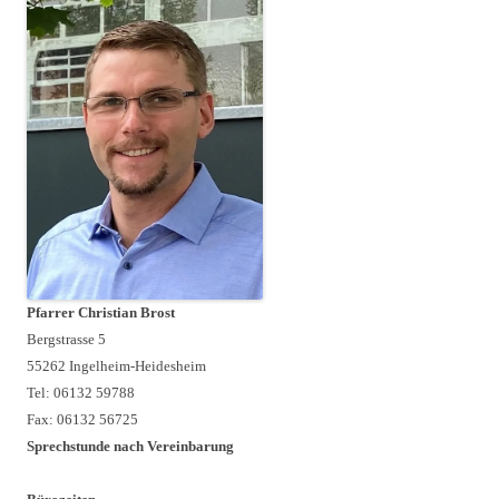
Pfarrer Christian Brost
Bergstrasse 5
55262 Ingelheim-Heidesheim
Tel: 06132 59788
Fax: 06132 56725
Sprechstunde nach Vereinbarung