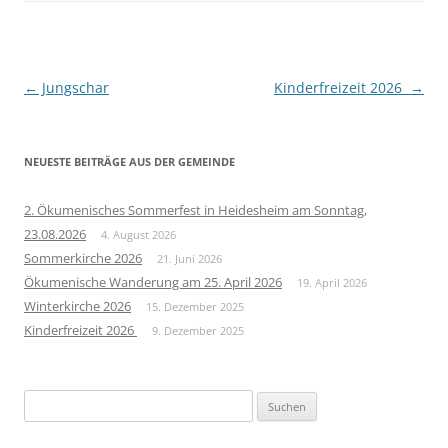
Beitragsnavigation
←
Jungschar
Kinderfreizeit 2026
→
NEUESTE BEITRÄGE AUS DER GEMEINDE
2. Ökumenisches Sommerfest in Heidesheim am Sonntag,
23.08.2026
4. August 2026
Sommerkirche 2026
21. Juni 2026
Ökumenische Wanderung am 25. April 2026
19. April 2026
Winterkirche 2026
15. Dezember 2025
Kinderfreizeit 2026
9. Dezember 2025
Suchen
nach: