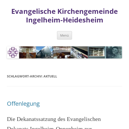
Zum
Inhalt
Evangelische Kirchengemeinde
springen
Ingelheim-Heidesheim
Menü
SCHLAGWORT-ARCHIV:
AKTUELL
Offenlegung
Die Dekanatssatzung des Evangelischen
Dekanats Ingelheim-Oppenheim zur